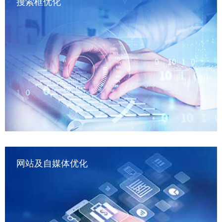
搜索框优化
——————————

大众点评；雪球；虎扑；贴吧；百度知道；东方财富吧；豆
瓣.....
网站及自媒体优化
——————————

下拉、相关、其他人都在搜等（覆盖百度、抖音、 小红书、快
手、微博、微信等全渠道平台）