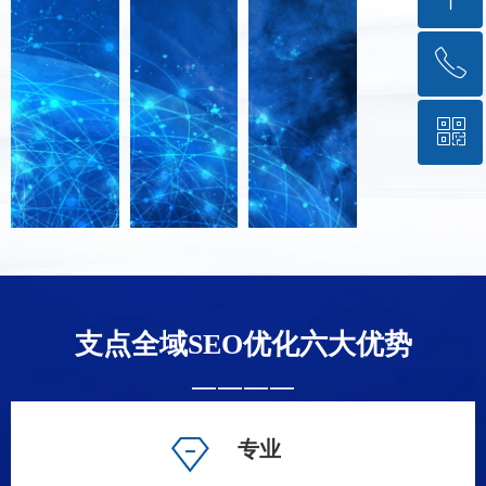
ꂅ
回到顶部
ꀥ
13601021846
微信二维码
支点全域SEO优化六大优势
————
专业