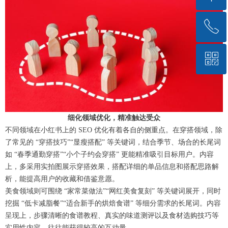
ꂅ
回到顶部
ꀥ
13601021846
微信二维码
细化领域优化，
精准触达受
众
不同领域在小红书上的 SEO 优化有着各自的侧重点。
在穿搭领域
，除
了常见的 “穿搭技巧”“显瘦搭配” 等关键词，结合季节、场合的长尾词
如 “春季通勤穿搭”“小个子约会穿搭” 更能精准吸引目标用户。内容
上，多采用实拍图
展示穿搭效果
，搭配详细的单品信息和搭配思路解
析，能提高用户的收藏和借鉴意愿。​
美食领域则可围绕 “家常菜做法”“网红美食复刻” 等关键词展开，同时
挖掘 “低卡减脂餐”“适合新手的烘焙食谱” 等细分需求的长尾词。内容
呈现上，步骤清晰的食谱教程、真实的味道测评
以及食材选购
技巧等
实用性内容，往往能获得较高的互动量。​