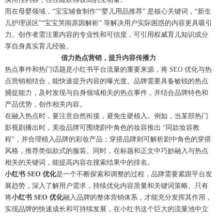
而在母婴领域，“宝宝辅食制作”“婴儿用品推荐” 是核心关键词，“新生
儿护理误区”“宝宝哭闹原因解析” 等解决用户实际困惑的内容更具吸引
力。创作者需注重内容的专业性和可信度，可引用权威育儿知识或分
享自身真实育儿经验。
借
力热点
营销，提升内容传播力
热点事件和热门话题是小红书平台流量的重要来源，将 SEO 优化与热
点营销相结合，能快
速提升内容的曝光度。品牌需要具备敏锐的热点
捕捉能力，及时发现与自身领域相关的热点事件，并结合品牌特色和
产品优势，创作相关内容。​
在融入热点时，要注意自然衔接，避免生硬植入。例如，当某部热门
影视剧播出时，美
妆品牌
可围绕剧中角色的妆
容推出
“同款妆容教
程”，并合理植入品牌的彩妆产品；
穿搭品牌
则可解析剧中角色
的穿搭
风格
，推荐类似款式的服装。同时，在标题和正文中巧妙融入与热点
相关的关键词，能提高内容在搜索结果中的排名。
小红书 SEO 优化
是一个不断探索和调整的过程，品牌需要紧跟平台发
展趋势，深入了解用户需求，持续优化内容质量和关键词策略。只有
将
小红书
SEO
优化
融入品牌的整体营销体系，才能充分发挥其作用，
实现品牌的快速成长和可持续发展，在小红
书这个
巨大的流量池中立