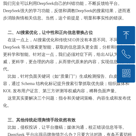
我们完全可以利用DeepSeek自己的纠错功能，不断反馈给平台。
DeepSeek强大的学习功能
，
反馈和调教DeepSeek的搜索结果，进而逐
步消除舆情相关信息。当然，这个前提是，明显和事实性的错
误
。
ꁸ
二、AI搜索优化，让中性和正向信息替换占位
在这一点上，AI搜索优化和传统SEO并没有本质不同。不同的是，
DeepSeek 等AI搜索更智能，获取的信息源头更全面，分析和排序算法
ꂅ
回到顶部
更科学和智能。
针对
这一点，我们必须对症下药，给出AI认为更权
威，更科学，更合理的内容，从而替代原来的内容，实现信息占位替
代。
ꀥ
13601021846
比如，针对负面关键词（如“质量门”）生成检测报告、白皮书等内
容，通过 Schema 结构化标记提升搜索引擎抓取优先级；组织媒体和
KOL 发布用户证言、第三方评测等权威内容，稀释负面声量。
微信二维码
这里其实要解决三个问题：指令和关键词策略、内容生成和发布优
化。
三、其他传统处理舆情手段依然有效
比如，侵权投诉，让平台撤稿；媒体沟通，校正错误信息等等。
DeepSeek 平台出现品牌舆情怎么办？只要方法对路，有条不紊切科