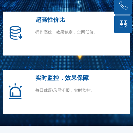
ꂅ
回到顶部
超高性价比
ꀥ
13601021846
操作高效，效果稳定，全网低价。
微信二维码
实时监控，效果保障
每日截屏/录屏汇报，实时监控。