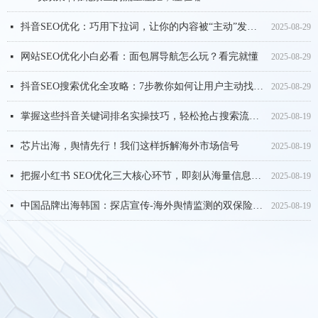
抖音SEO优化：巧用下拉词，让你的内容被“主动”发现！
넷
2025-08-29
网站SEO优化小白必看：面包屑导航怎么玩？看完就懂
넷
2025-08-29
抖音SEO搜索优化全攻略：7步教你如何让用户主动找上门
넷
2025-08-29
掌握这些抖音关键词排名实操技巧，轻松抢占搜索流量高地
넷
2025-08-19
芯片出海，舆情先行！我们这样拆解海外市场信号
넷
2025-08-19
把握小红书 SEO优化三大核心环节，即刻从海量信息中突围
넷
2025-08-19
中国品牌出海韩国：探店宣传-海外舆情监测的双保险玩法
넷
2025-08-19
一文掌握小红书SEO优化技巧，精准收割秋季节气流量
넷
2025-08-11