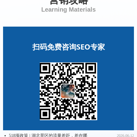
营销攻略
Learning Materials
扫码免费咨询SEO专家
长江存储IPO，藏着湖北一个200亿的品牌服务市场
网站排名优化四步走，小白SEO必备
如何让deepseek采纳并替代有瑕疵的答案？
品牌出海闯小语种市场，别让新闻舆情成“暗礁”
抖音关键词排名提升实操指南：从精准获客到流量暴涨
DeepSeek 平台出现品牌舆情怎么办？
视频号SEO优化大揭秘：掌握这些技巧，流量轻松翻倍！
中国品牌闯俄罗斯，舆情监测怎么做？这份实战指南请收好
品牌出海征战小语种市场，海外舆情监测如何应对新闻舆情？
立足武汉 服务华中 I 武汉拓普跨界营销策划有限公司简介
小红书 SEO 优化进入新阶段，这些技巧不掌握可就亏大了！
넷
넷
넷
넷
넷
넷
넷
넷
넷
넷
넷
2026-05-11
2026-06-12
2025-08-11
2025-08-11
2025-08-11
2025-08-11
2025-08-08
2025-08-08
2025-08-04
2025-08-01
2025-08-01
518项政策 | 湖北景区的流量差距，差在哪
넷
2026-06-12